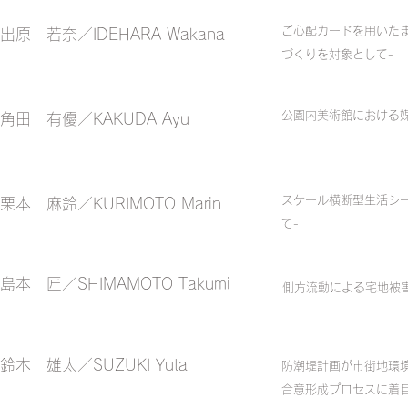
ご心配カードを用いた
出原 若奈／IDEHARA Wakana
づくりを対象として-
公園内美術館における
​角田 有優／KAKUDA Ayu
スケール横断型生活シー
​栗本 麻鈴／KURIMOTO Marin
て-
​島本 匠／SHIMAMOTO Takumi
側方流動による宅地被
​鈴木 雄太／SUZUKI Yuta
防潮堤計画が市街地環境
合意形成プロセスに着目