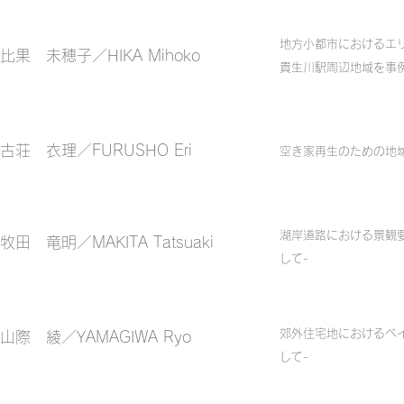
地方小都市におけるエ
比果 未穂子／HIKA Mihoko
貴生川駅周辺地域を事例
古荘 衣理／FURUSHO Eri
空き家再生のための地域
湖岸道路における景観
牧田 竜明／MAKITA Tatsuaki
して-
郊外住宅地におけるベ
山際 綾／YAMAGIWA Ryo
して-