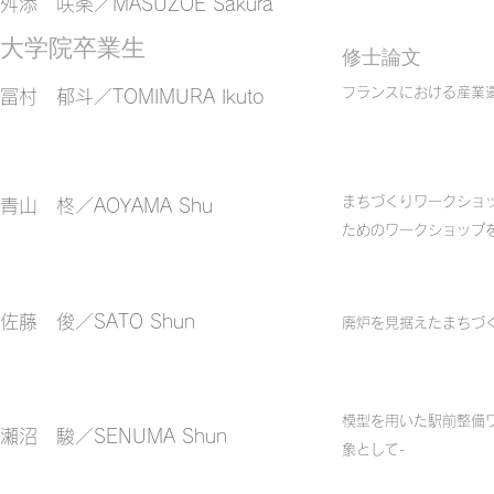
​舛添 咲楽／MASUZOE Sakura
大学院卒業生
​修士論文
フランスにおける産業
​冨村 郁斗／TOMIMURA Ikuto
まちづくりワークショッ
​青山 柊／AOYAMA Shu
ためのワークショップ
佐藤 俊／SATO Shun
廃炉を見据えたまちづ
模型を用いた駅前整備
瀬沼 駿／SENUMA Shun
象として-