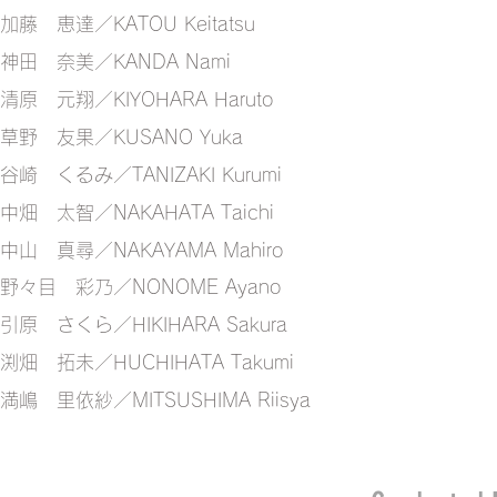
加藤 恵達／KATOU Keitatsu
神田 奈美／KANDA Nami
清原 元翔／KIYOHARA Haruto
草野 友果／KUSANO Yuka
谷崎 くるみ／TANIZAKI Kurumi
中畑 太智／NAKAHATA Taichi
中山 真尋／NAKAYAMA Mahiro
野々目 彩乃／NONOME Ayano
引原 さくら／HIKIHARA Sakura
渕畑 拓未／HUCHIHATA Takumi
満嶋 里依紗／MITSUSHIMA Riisya