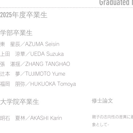
Graduated
2025年度卒業生
学部卒業生
東 星辰／AZUMA Seisin
​上田 涼華／UEDA Suzuka
​張 湛揺／ZHANG TANGHAO
辻本 夢／TUJIMOTO Yume
福岡 朋弥／HUKUOKA Tomoya
​修士論文
大学院卒業生
親子の志向性の差異に
明石 夏林／AKASHI Karin
象として-