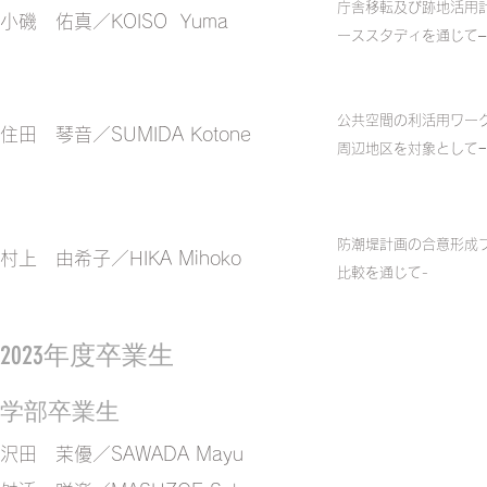
庁舎移転及び跡地活用
小磯 佑真／KOISO Yuma
ーススタディを通じて–
公共空間の利活用ワー
住田 琴音／SUMIDA Kotone
周辺地区を対象として−
防潮堤計画の合意形成
村上 由希子／HIKA Mihoko
比較を通じて-
2023年度卒業生
学部卒業生
​沢田 茉優／SAWADA Mayu