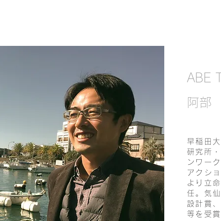
ABE 
​阿部
早稲田大
研究所・
ンワーク
アクショ
より立命
任。気仙
設計賞、
等を受賞