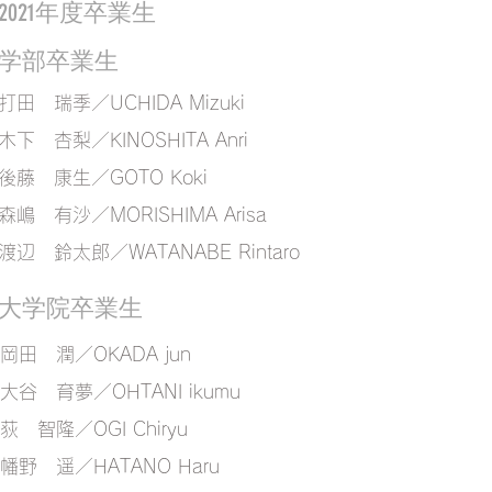
​2021年度卒業生
学部卒業生
​打田 瑞季／UCHIDA Mizuki
​木下 杏梨／KINOSHITA Anri
​後藤 康生／GOTO Koki
森嶋 有沙／MORISHIMA Arisa
渡辺 鈴太郎／WATANABE Rintaro
大学院卒業生
​岡田 潤／OKADA jun
​大谷 育夢／OHTANI ikumu
​荻 智隆／OGI Chiryu
幡野 遥／HATANO Haru