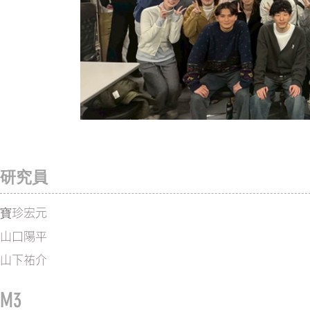
​研究員
寶珍宏元
山口陽平
山下祐介
M3