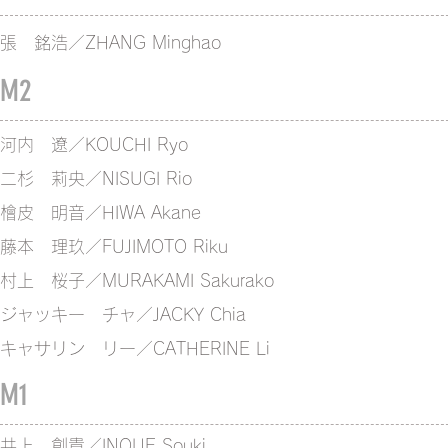
​張 銘浩／ZHANG Minghao
M2
河内 遼／KOUCHI Ryo
二杉 莉央／NISUGI Rio
檜皮 明音／HIWA Akane
藤本 理玖／FUJIMOTO Riku
村上 桜子／MURAKAMI Sakurako
ジャッキー チャ／JACKY Chia
​キャサリン リー／CATHERINE Li
M1
井上 創貴／INOUE Souki