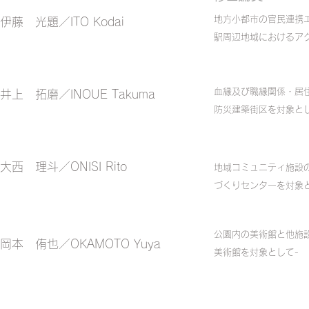
地方小都市の官民連携
伊藤 光題／ITO Kodai
駅周辺地域におけるア
血縁及び職縁関係・居
井上 拓磨／INOUE Takuma
防災建築街区を対象とし
大西 理斗／ONISI Rito
地域コミュニティ施設
づくりセンターを対象
公園内の美術館と他施
岡本 侑也／OKAMOTO Yuya
美術館を対象として-